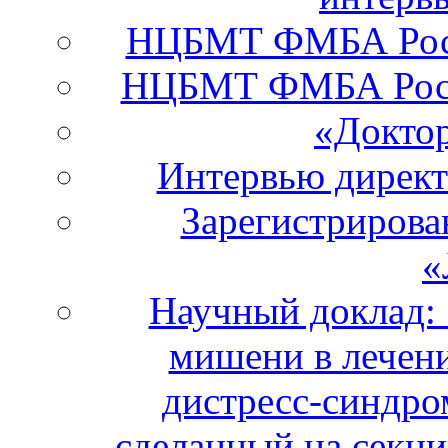
НЦБМТ ФМБА Росси
НЦБМТ ФМБА Росс
«Докто
Интервью дирек
Зарегистрирова
«
Научный доклад:
мишени в лечени
дистресс-синдро
сделанный на секци