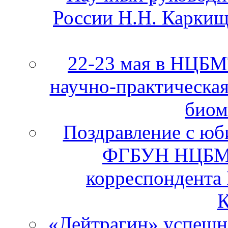
России Н.Н. Каркищ
22-23 мая в НЦБ
научно-практическа
биом
Поздравление с юб
ФГБУН НЦБМТ
корреспондента
К
«Лейтрагин» успешно