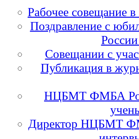
Рабочее совещание в
Поздравление с юб
России
Cовещании с уча
Публикация в журн
НЦБМТ ФМБА Рос
учены
Директор НЦБМТ ФМ
интервь