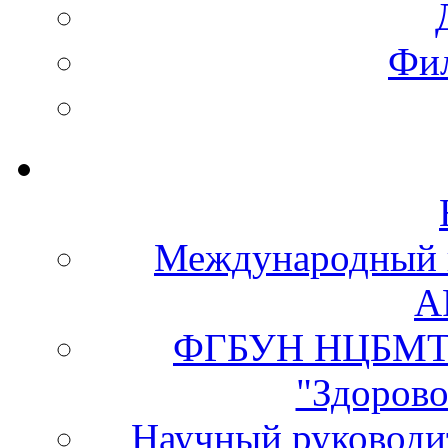
Фи
Международный 
А
ФГБУН НЦБМТ 
"Здорово
Научный руково