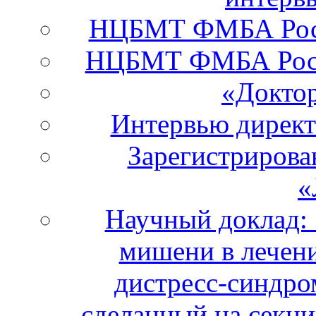
НЦБМТ ФМБА Росси
НЦБМТ ФМБА Росс
«Докто
Интервью дирек
Зарегистрирова
«
Научный доклад:
мишени в лечени
дистресс-синдро
сделанный на секци