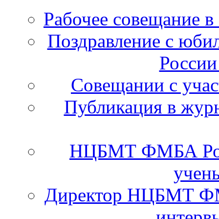
Рабочее совещание в
Поздравление с юб
России
Cовещании с уча
Публикация в журн
НЦБМТ ФМБА Рос
учены
Директор НЦБМТ ФМ
интервь