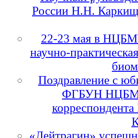
России Н.Н. Каркищ
22-23 мая в НЦБ
научно-практическа
биом
Поздравление с юб
ФГБУН НЦБМТ
корреспондента
К
«Лейтрагин» успешно