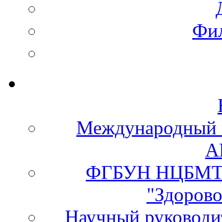
Фи
Международный 
А
ФГБУН НЦБМТ 
"Здорово
Научный руково