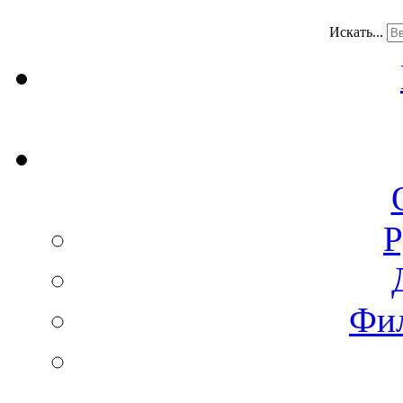
Искать...
Р
Фи