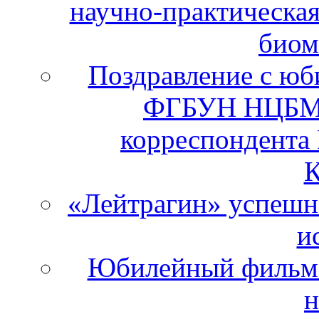
научно-практическа
биом
Поздравление с юб
ФГБУН НЦБМТ
корреспондента
К
«Лейтрагин» успешно
и
Юбилейный фильм 
н