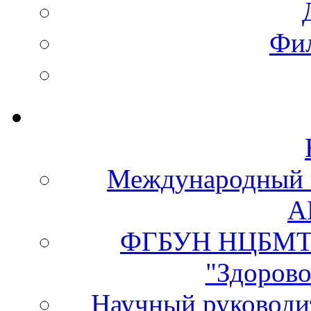
Фи
Международный 
А
ФГБУН НЦБМТ 
"Здорово
Научный руково