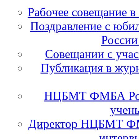
Рабочее совещание в
Поздравление с юб
России
Cовещании с уча
Публикация в журн
НЦБМТ ФМБА Рос
учены
Директор НЦБМТ ФМ
интервь