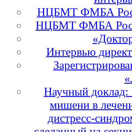
НЦБМТ ФМБА Росси
НЦБМТ ФМБА Росс
«Докто
Интервью дирек
Зарегистрирова
«
Научный доклад:
мишени в лечени
дистресс-синдро
сделанный на секци