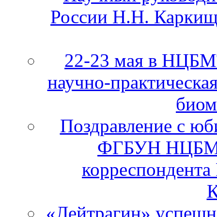
России Н.Н. Каркищ
22-23 мая в НЦБ
научно-практическа
биом
Поздравление с юб
ФГБУН НЦБМТ
корреспондента
К
«Лейтрагин» успешно