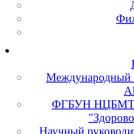
Фи
Международный 
А
ФГБУН НЦБМТ 
"Здорово
Научный руково