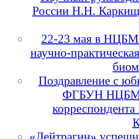
России Н.Н. Каркищ
22-23 мая в НЦБ
научно-практическа
биом
Поздравление с юб
ФГБУН НЦБМТ
корреспондента
К
«Лейтрагин» успешно