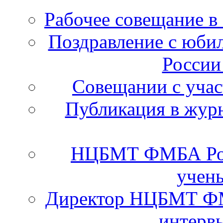
Рабочее совещание в
Поздравление с юб
России
Cовещании с уча
Публикация в журн
НЦБМТ ФМБА Рос
учены
Директор НЦБМТ ФМ
интервь