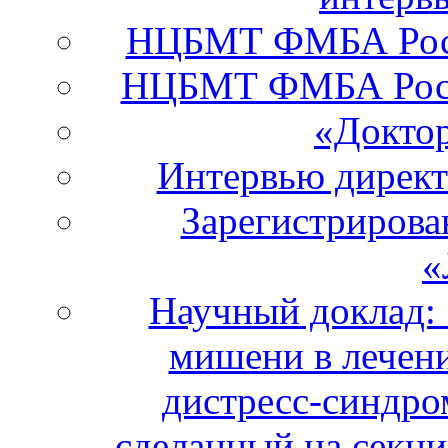
НЦБМТ ФМБА Росси
НЦБМТ ФМБА Росс
«Докто
Интервью дирек
Зарегистрирова
«
Научный доклад:
мишени в лечени
дистресс-синдро
сделанный на секци